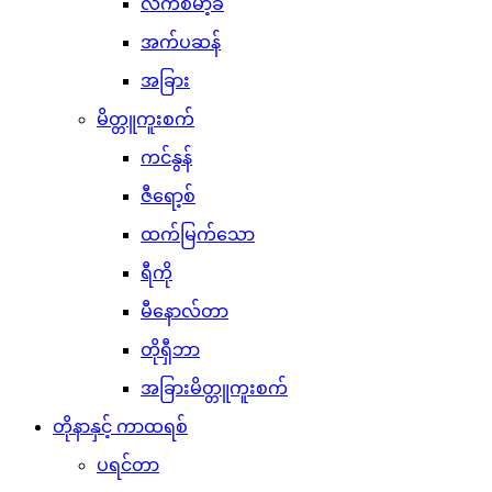
လက်စ်မာ့ခ်
အက်ပဆန်
အခြား
မိတ္တူကူးစက်
ကင်နွန်
ဇီရော့စ်
ထက်မြက်သော
ရီကို
မီနောလ်တာ
တိုရှီဘာ
အခြားမိတ္တူကူးစက်
တိုနာနှင့် ကာထရစ်
ပရင်တာ