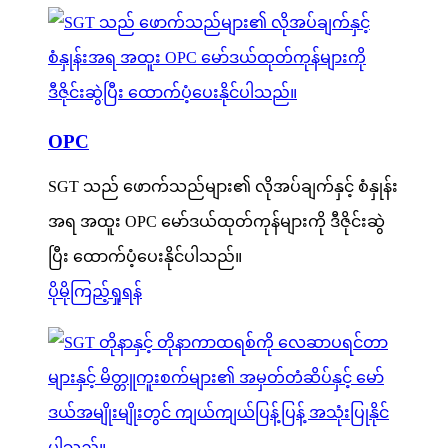
OPC
SGT သည် ဖောက်သည်များ၏ လိုအပ်ချက်နှင့် စံနှုန်း
အရ အထူး OPC မော်ဒယ်ထုတ်ကုန်များကို ဒီဇိုင်းဆွဲ
ပြီး ထောက်ပံ့ပေးနိုင်ပါသည်။
ပိုမိုကြည့်ရှုရန်