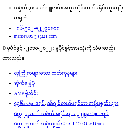
အမှတ် ၃၈ ဟော်ဂျူလမ်း၊ နယူး ဟိုင်းတက်ခရိုင်၊ ဆူးကျိုး၊
တရုတ်
+၈၆-၅၁၂-၈၂၂၇၆၈၁၈
market005@sgt21.com
© မူပိုင်ခွင့် - ၂၀၁၀-၂၀၂၂ : မူပိုင်ခွင့်အားလုံးကို သိမ်းဆည်း
ထားသည်။
လူကြိုက်များသော ထုတ်ကုန်များ
ဆိုက်မြေပုံ
AMP မိုဘိုင်း
၄၃၆a Opc ဒရမ်
,
ဒစ်ဂျစ်တယ်ပရင်တာ အပိုပစ္စည်းများ
,
မိတ္တူကူးစက် အစိတ်အပိုင်းများ
,
၂၅၅a Opc ဒရမ်
,
မိတ္တူကူးစက် အပိုပစ္စည်းများ
,
E120 Opc Drum
,