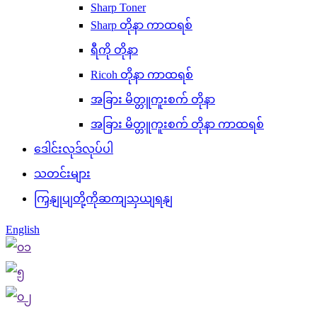
Sharp Toner
Sharp တိုနာ ကာထရစ်
ရီကို တိုနာ
Ricoh တိုနာ ကာထရစ်
အခြား မိတ္တူကူးစက် တိုနာ
အခြား မိတ္တူကူးစက် တိုနာ ကာထရစ်
ဒေါင်းလုဒ်လုပ်ပါ
သတင်းများ
ကြှနျုပျတို့ကိုဆကျသှယျရနျ
English