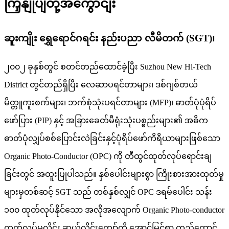
ကြှနျုပျတို့အကွောငျး
ဆူးကျိုး ရွှေရောင်ဂရင်း နည်းပညာ လီမိတက် (SGT)၊
၂၀၀၂ ခုနှစ်တွင် စတင်တည်ထောင်ခဲ့ပြီး Suzhou New Hi-Tech
District တွင်တည်ရှိပြီး လေဆာပရင်တာများ၊ ဒစ်ဂျစ်တယ်
မိတ္တူကူးစက်များ၊ ဘက်စုံသုံးပရင်တာများ (MFP)၊ ဓာတ်ပုံပုံရိပ်
ဖော်ပြား (PIP) နှင့် အခြားခေတ်မီရုံးသုံးပစ္စည်းများ၏ အဓိက
ဓာတ်ပုံလျှပ်စစ်ပြောင်းလဲခြင်းနှင့်ပုံရိပ်ဖော်ကိရိယာများဖြစ်သော
Organic Photo-Conductor (OPC) ကို တီထွင်ထုတ်လုပ်ရောင်းချ
ခြင်းတွင် အထူးပြုပါသည်။ နှစ်ပေါင်းများစွာ ကြိုးစားအားထုတ်မှု
များမှတစ်ဆင့် SGT သည် တစ်နှစ်လျှင် OPC ဒရမ်ပေါင်း သန်း
၁၀၀ ထုတ်လုပ်နိုင်သော အလိုအလျောက် Organic Photo-conductor
ထုတ်လုပ်မှုလိုင်း ဆယ်လိုင်းကျော်ကို အောင်မြင်စွာ တည်ထောင်