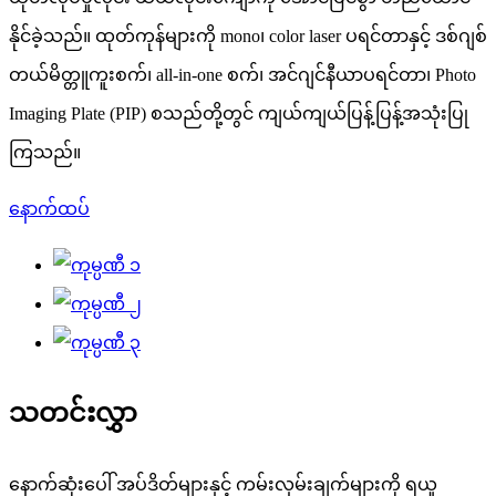
နိုင်ခဲ့သည်။ ထုတ်ကုန်များကို mono၊ color laser ပရင်တာနှင့် ဒစ်ဂျစ်
တယ်မိတ္တူကူးစက်၊ all-in-one စက်၊ အင်ဂျင်နီယာပရင်တာ၊ Photo
Imaging Plate (PIP) စသည်တို့တွင် ကျယ်ကျယ်ပြန့်ပြန့်အသုံးပြု
ကြသည်။
နောက်ထပ်
သတင်းလွှာ
နောက်ဆုံးပေါ် အပ်ဒိတ်များနှင့် ကမ်းလှမ်းချက်များကို ရယူ