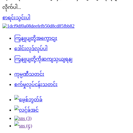
လိုက်ပါ...
စာရင်းသွင်းပါ
ကြှနျုပျတို့အကွောငျး
ဒေါင်းလုဒ်လုပ်ပါ
ကြှနျုပျတို့ကိုဆကျသှယျရနျ
ကုမ္ပဏီသတင်း
စက်မှုလုပ်ငန်းသတင်း