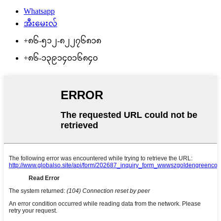
Whatsapp
အီးမေးလ်
+၈၆-၅၁၂-၈၂၂၇၆၈၁၈
+၈၆-၁၃၉၁၄၀၁၆၈၄၀