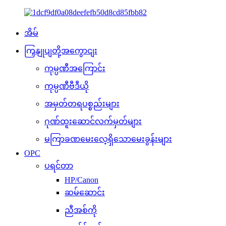
အိမ်
ကြှနျုပျတို့အကွောငျး
ကုမ္ပဏီအကြောင်း
ကုမ္ပဏီဗီဒီယို
အမှတ်တရပစ္စည်းများ
ဂုဏ်ထူးဆောင်လက်မှတ်များ
မကြာခဏမေးလေ့ရှိသောမေးခွန်းများ
OPC
ပရင်တာ
HP/Canon
ဆမ်ဆောင်း
ညီအစ်ကို