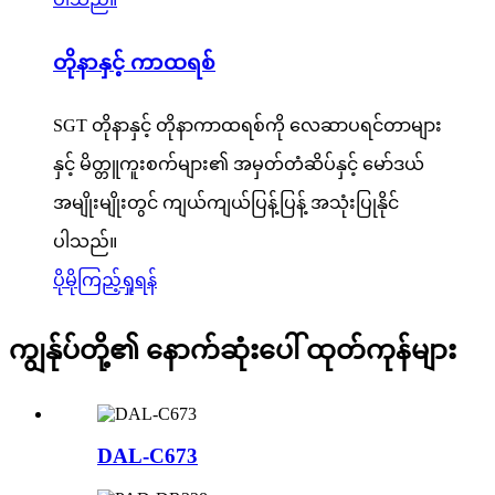
တိုနာနှင့် ကာထရစ်
SGT တိုနာနှင့် တိုနာကာထရစ်ကို လေဆာပရင်တာများ
နှင့် မိတ္တူကူးစက်များ၏ အမှတ်တံဆိပ်နှင့် မော်ဒယ်
အမျိုးမျိုးတွင် ကျယ်ကျယ်ပြန့်ပြန့် အသုံးပြုနိုင်
ပါသည်။
ပိုမိုကြည့်ရှုရန်
ကျွန်ုပ်တို့၏ နောက်ဆုံးပေါ် ထုတ်ကုန်များ
DAL-C673