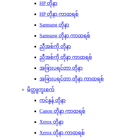
HP တိုနာ
HP တိုနာ ကာထရစ်
Samsung တိုနာ
Samsung တိုနာ ကာထရစ်
ညီအစ်ကို တိုနာ
ညီအစ်ကို တိုနာ ကာထရစ်
အခြားပရင်တာ တိုနာ
အခြားပရင်တာ တိုနာ ကာထရစ်
မိတ္တူကူးစက်
ကင်နွန် တိုနာ
Canon တိုနာ ကာထရစ်
Xerox တိုနာ
Xerox တိုနာ ကာထရစ်